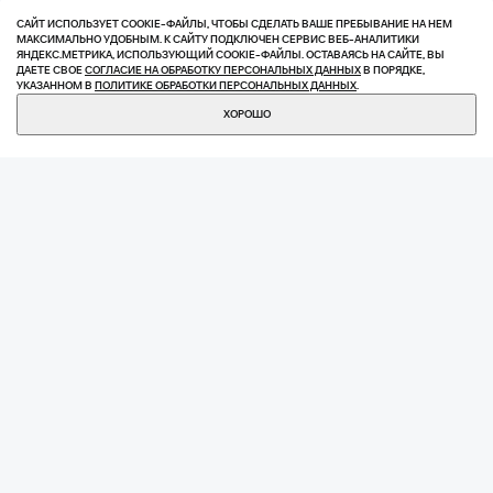
- противоскользящий EVA-коврик
САЙТ ИСПОЛЬЗУЕТ COOKIE-ФАЙЛЫ, ЧТОБЫ СДЕЛАТЬ ВАШЕ ПРЕБЫВАНИЕ НА НЕМ
МАКСИМАЛЬНО УДОБНЫМ. К САЙТУ ПОДКЛЮЧЕН СЕРВИС ВЕБ-АНАЛИТИКИ
ЯНДЕКС.МЕТРИКА, ИСПОЛЬЗУЮЩИЙ СOOKIE-ФАЙЛЫ. ОСТАВАЯСЬ НА САЙТЕ, ВЫ
ДАЕТЕ СВОЕ
СОГЛАСИЕ НА ОБРАБОТКУ ПЕРСОНАЛЬНЫХ ДАННЫХ
В ПОРЯДКЕ,
УКАЗАННОМ В
ПОЛИТИКЕ ОБРАБОТКИ ПЕРСОНАЛЬНЫХ ДАННЫХ
.
КУПИТЬ
30 720 ₽
ХОРОШО
ВАМ МОЖЕТ
ПОНРАВИТЬСЯ
РА