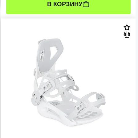
В КОРЗИНУ
РАЗМЕР:
L (41-46 RU)
M (37-41 RU)
S (34-37 RU)