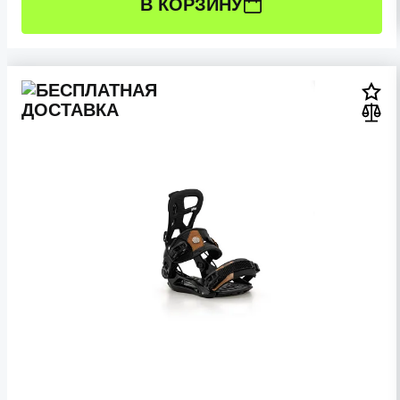
В КОРЗИНУ
РАЗМЕР:
L (41-45 RU)
M (38-41 RU)
S (35-38 RU)