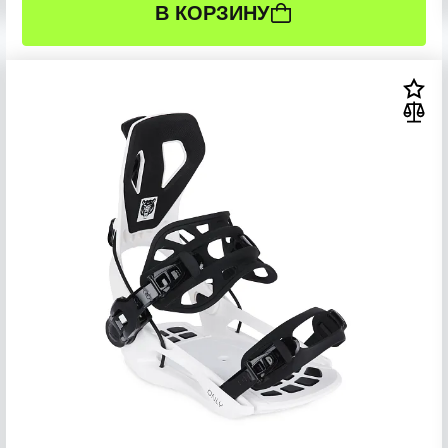
В КОРЗИНУ
РАЗМЕР:
M (37-41)
S (34-37)