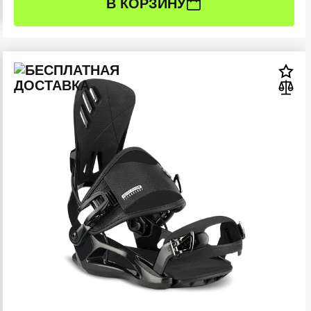
В КОРЗИНУ
РАЗМЕР:
L (41-45 RU)
M (38-41 RU)
S (35-38 RU)