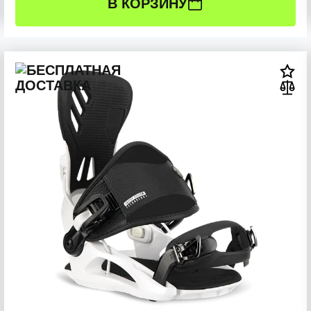
В КОРЗИНУ
РАЗМЕР:
M (38-41 RU)
S (35-38 RU)