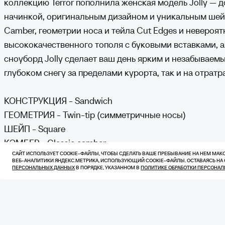
коллекцию Terror пополнила женская модель Jolly — 
начинкой, оригинальным дизайном и уникальным шейп
Camber, геометрии носа и тейла Cut Edges и невероят
высококачественного тополя с буковыми вставками, а
сноуборд Jolly сделает ваш день ярким и незабываемым
глубоком снегу за пределами курорта, так и на отратр
КОНСТРУКЦИЯ - Sandwich
ГЕОМЕТРИЯ - Twin-tip (cимметричные носы)
ШЕЙП - Square
КЭМБЕР - Classic camber
САЙТ ИСПОЛЬЗУЕТ COOKIE-ФАЙЛЫ, ЧТОБЫ СДЕЛАТЬ ВАШЕ ПРЕБЫВАНИЕ НА НЕМ МА
ЖЕСТКОСТЬ - 5 / 10
ВЕБ-АНАЛИТИКИ ЯНДЕКС.МЕТРИКА, ИСПОЛЬЗУЮЩИЙ СOOKIE-ФАЙЛЫ. ОСТАВАЯСЬ НА 
ПЕРСОНАЛЬНЫХ ДАННЫХ
В ПОРЯДКЕ, УКАЗАННОМ В
ПОЛИТИКЕ ОБРАБОТКИ ПЕРСОНА
СЕРДЕЧНИК - Облегченный из высококачественной п
ЗАКЛАДНЫЕ - 24 шт
СКОЛЬЗЯК - Sintered UHMW PE 7500
ТОПШИТ - С защитой от ультрафиолета