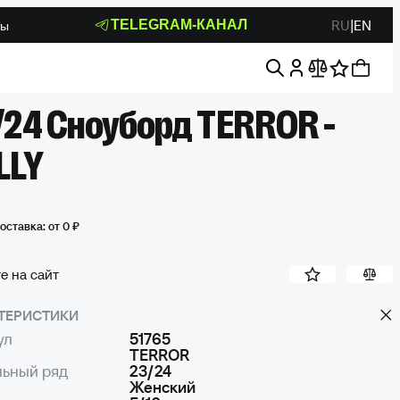
RU
|
EN
TELEGRAM-КАНАЛ
ты
/24 Сноуборд TERROR -
LLY
оставка:
от 0 ₽
е на сайт
ТЕРИСТИКИ
ул
51765
TERROR
ьный ряд
23/24
Женский