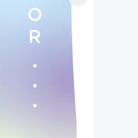
банко
денежн
произ
достав
возме
подтв
сохра
надле
недел
может
упаков
обмен
доста