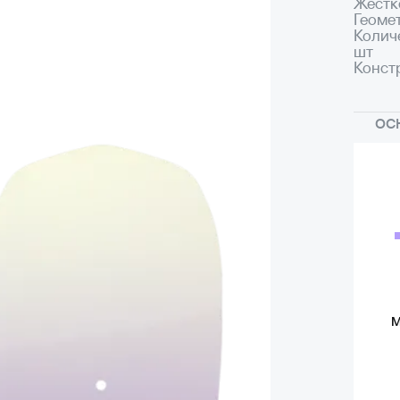
Жестк
Геоме
Колич
шт
Конст
ОС
M