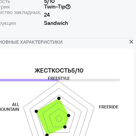
ость
5/10
трия
Twin-Tip
ество закладных,
24
рукция
Sandwich
НОВНЫЕ ХАРАКТЕРИСТИКИ
ЖЕСТКОСТЬ
5/10
FREESTYLE
ALL
FREERIDE
OUNTAIN