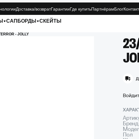
нологии
Доставка/возврат
Гарантии
Где купить
Партнёрам
Блог
Контак
Ы
САПБОРДЫ
СКЕЙТЫ
TERROR - JOLLY
23
JO
Д
Войдит
ХАРАК
Артик
Бренд
Модел
Пол