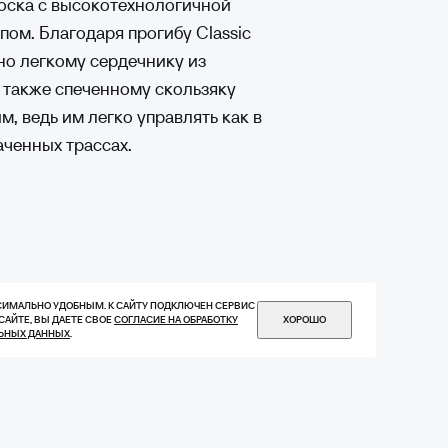
доска с высокотехнологичной
ом. Благодаря прогибу Classic
но легкому сердечнику из
 также спеченному скользяку
, ведь им легко управлять как в
аченных трассах.
КСИМАЛЬНО УДОБНЫМ. К САЙТУ ПОДКЛЮЧЕН СЕРВИС
САЙТЕ, ВЫ ДАЕТЕ СВОЕ
СОГЛАСИЕ НА ОБРАБОТКУ
ХОРОШО
ЛЬНЫХ ДАННЫХ
.
авловнии