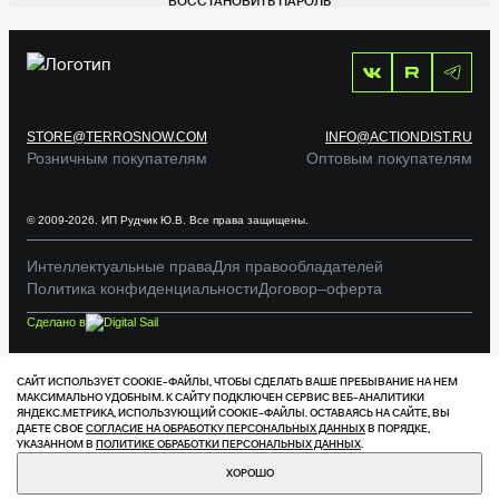
ВОССТАНОВИТЬ ПАРОЛЬ
STORE@TERROSNOW.COM
INFO@ACTIONDIST.RU
Розничным покупателям
Оптовым покупателям
© 2009-2026. ИП Рудчик Ю.В. Все права защищены.
Интеллектуальные права
Для правообладателей
Политика конфиденциальности
Договор–оферта
Сделано в
САЙТ ИСПОЛЬЗУЕТ COOKIE-ФАЙЛЫ, ЧТОБЫ СДЕЛАТЬ ВАШЕ ПРЕБЫВАНИЕ НА НЕМ
МАКСИМАЛЬНО УДОБНЫМ. К САЙТУ ПОДКЛЮЧЕН СЕРВИС ВЕБ-АНАЛИТИКИ
ЯНДЕКС.МЕТРИКА, ИСПОЛЬЗУЮЩИЙ СOOKIE-ФАЙЛЫ. ОСТАВАЯСЬ НА САЙТЕ, ВЫ
ДАЕТЕ СВОЕ
СОГЛАСИЕ НА ОБРАБОТКУ ПЕРСОНАЛЬНЫХ ДАННЫХ
В ПОРЯДКЕ,
УКАЗАННОМ В
ПОЛИТИКЕ ОБРАБОТКИ ПЕРСОНАЛЬНЫХ ДАННЫХ
.
ХОРОШО