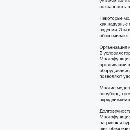
устойчивых к 
сохранность т
Некоторые мо
как надувные 
падении. Эти
обеспечивают 
Организация и
В условиях го
Многофункцио
организации в
оборудования,
позволяют удо
Многие модел
сноуборд, тре
передвижении 
Долговечност
Многофункцио
нагрузок и су
швы обеспечив