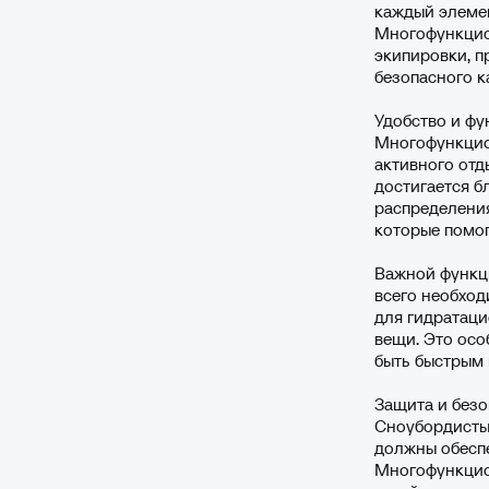
каждый элемен
Многофункцио
экипировки, п
безопасного к
Удобство и ф
Многофункцио
активного отд
достигается б
распределения
которые помог
Важной функци
всего необход
для гидратаци
вещи. Это осо
быть быстрым 
Защита и безо
Сноубордисты
должны обеспе
Многофункцио