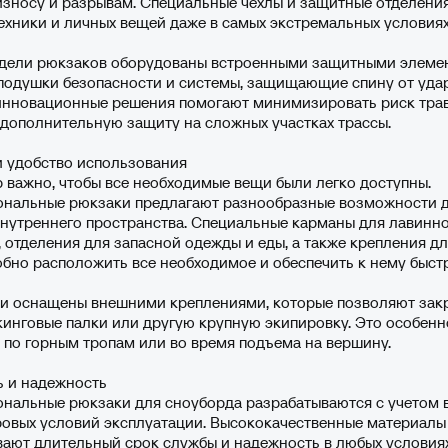
износу и разрывам. Специальные чехлы и защитные отделени
ехники и личных вещей даже в самых экстремальных условиях
дели рюкзаков оборудованы встроенными защитными элемен
подушки безопасности и системы, защищающие спину от уда
 инновационные решения помогают минимизировать риск тра
дополнительную защиту на сложных участках трассы.
 удобство использования
р важно, чтобы все необходимые вещи были легко доступны.
нальные рюкзаки предлагают разнообразные возможности 
нутреннего пространства. Специальные карманы для лавинн
 отделения для запасной одежды и еды, а также крепления д
бно расположить все необходимое и обеспечить к нему быстр
и оснащены внешними креплениями, которые позволяют зак
кинговые палки или другую крупную экипировку. Это особенн
по горным тропам или во время подъема на вершину.
ь и надежность
нальные рюкзаки для сноуборда разрабатываются с учетом 
ровых условий эксплуатации. Высококачественные материалы
ают длительный срок службы и надежность в любых условия