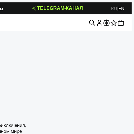
RU
|
EN
TELEGRAM-КАНАЛ
ты
риключения,
чном мире