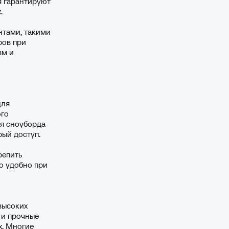
я гарантируют
.
тами, такими
ров при
вм и
для
ого
ля сноуборда
ый доступ.
репить
о удобно при
высоких
 и прочные
х. Многие