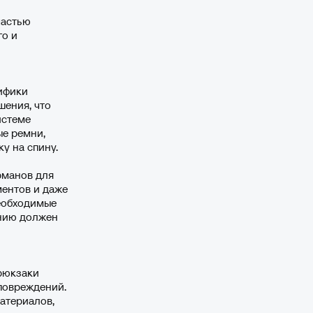
частью
го и
ифики
шения, что
истеме
ые ремни,
у на спину.
рманов для
ментов и даже
необходимые
анию должен
рюкзаки
повреждений.
атериалов,