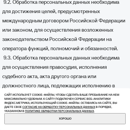
9.2. Обработка персональных данных необходима
для достижения целей, предусмотренных
международным договором Российской Федерации
или законом, для осуществления возложенных
законодательством Российской Федерации на
оператора функций, полномочий и обязанностей.
9.3. Обработка персональных данных необходима
для осуществления правосудия, исполнения
судебного акта, акта другого органа или
должностного лица, подлежащих исполнению в
соответствии с законодательством Российской
САЙТ ИСПОЛЬЗУЕТ COOKIE-ФАЙЛЫ, ЧТОБЫ СДЕЛАТЬ ВАШЕ ПРЕБЫВАНИЕ НА НЕМ
МАКСИМАЛЬНО УДОБНЫМ. К САЙТУ ПОДКЛЮЧЕН СЕРВИС ВЕБ-АНАЛИТИКИ
Федерации об исполнительном производстве.
ЯНДЕКС.МЕТРИКА, ИСПОЛЬЗУЮЩИЙ СOOKIE-ФАЙЛЫ. ОСТАВАЯСЬ НА САЙТЕ, ВЫ
ДАЕТЕ СВОЕ
СОГЛАСИЕ НА ОБРАБОТКУ ПЕРСОНАЛЬНЫХ ДАННЫХ
В ПОРЯДКЕ,
УКАЗАННОМ В
ПОЛИТИКЕ ОБРАБОТКИ ПЕРСОНАЛЬНЫХ ДАННЫХ
.
9.4. Обработка персональных данных необходима
ХОРОШО
для исполнения договора, стороной которого либо