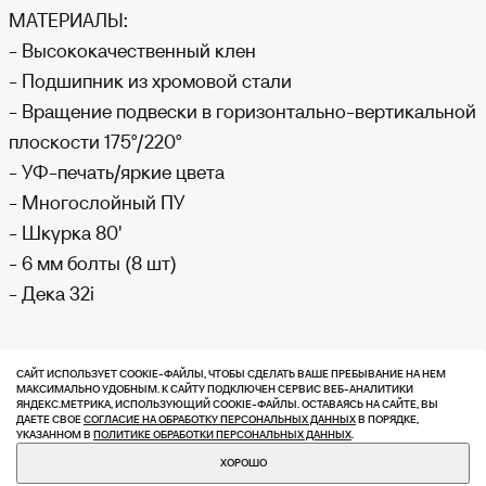
МАТЕРИАЛЫ:
- Высококачественный клен
- Подшипник из хромовой стали
- Вращение подвески в горизонтально-вертикальной
плоскости 175°/220°
- УФ-печать/яркие цвета
- Многослойный ПУ
- Шкурка 80'
- 6 мм болты (8 шт)
- Дека 32i
САЙТ ИСПОЛЬЗУЕТ COOKIE-ФАЙЛЫ, ЧТОБЫ СДЕЛАТЬ ВАШЕ ПРЕБЫВАНИЕ НА НЕМ
МАКСИМАЛЬНО УДОБНЫМ. К САЙТУ ПОДКЛЮЧЕН СЕРВИС ВЕБ-АНАЛИТИКИ
ВАМ МОЖЕТ
ЯНДЕКС.МЕТРИКА, ИСПОЛЬЗУЮЩИЙ СOOKIE-ФАЙЛЫ. ОСТАВАЯСЬ НА САЙТЕ, ВЫ
ДАЕТЕ СВОЕ
СОГЛАСИЕ НА ОБРАБОТКУ ПЕРСОНАЛЬНЫХ ДАННЫХ
В ПОРЯДКЕ,
УКАЗАННОМ В
ПОЛИТИКЕ ОБРАБОТКИ ПЕРСОНАЛЬНЫХ ДАННЫХ
.
ПОНРАВИТЬСЯ
КУПИТЬ
10 240 ₽
ХОРОШО