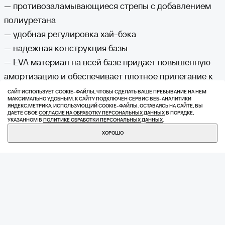
— противозаламывающиеся стрепы с добавлением
полиуретана
— удобная регулировка хай-бэка
— надежная конструкция базы
— EVA материал на всей базе придает повышенную
амортизацию и обеспечивает плотное прилегание к
доске
САЙТ ИСПОЛЬЗУЕТ COOKIE-ФАЙЛЫ, ЧТОБЫ СДЕЛАТЬ ВАШЕ ПРЕБЫВАНИЕ НА НЕМ
МАКСИМАЛЬНО УДОБНЫМ. К САЙТУ ПОДКЛЮЧЕН СЕРВИС ВЕБ-АНАЛИТИКИ
— EVA материал на хайбэке
ЯНДЕКС.МЕТРИКА, ИСПОЛЬЗУЮЩИЙ СOOKIE-ФАЙЛЫ. ОСТАВАЯСЬ НА САЙТЕ, ВЫ
ДАЕТЕ СВОЕ
СОГЛАСИЕ НА ОБРАБОТКУ ПЕРСОНАЛЬНЫХ ДАННЫХ
В ПОРЯДКЕ,
— универсальный диск крепления к сноубор
УКАЗАННОМ В
ПОЛИТИКЕ ОБРАБОТКИ ПЕРСОНАЛЬНЫХ ДАННЫХ
.
КУПИТЬ
18 576 ₽
ХОРОШО
ВАМ МОЖЕТ
ПОНРАВИТЬСЯ