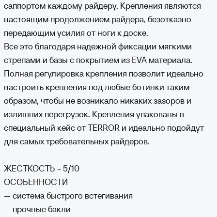
доставку товара не надлежащего качества, вам также будут
саппортом каждому райдеру. Крепления являются
возмещены эти расходы при наличии документа, подтверждающего
стоимость пересылки. Пожалуйста, сохраняйте квитанцию от
настоящим продолжением райдера, безотказно
отправке! Обмен товара надлежащего качества осуществляется в
течение 2-х недель с момента покупки на официальном сайте. Обмен
передающим усилия от ноги к доске.
может быть осуществлен в полной комплектации и упаковке, в том
же виде, как пришла вам посылка. При обмене товара надлежащего
Все это благодаря надежной фиксации мягкими
качества оплата обратной доставки на склад осуществляется
покупателем.
стрепами и базы с покрытием из EVA материала.
Полная регулировка крепления позволит идеально
настроить крепления под любые ботинки таким
образом, чтобы не возникало никаких зазоров и
излишних перегрузок. Крепления упакованы в
специальный кейс от TERROR и идеально подойдут
для самых требовательных райдеров.
ЖЕСТКОСТЬ - 5/10
ОСОБЕННОСТИ
— система быстрого встегивания
— прочные бакли