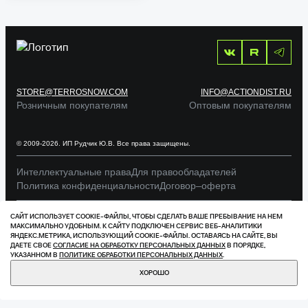
149
STORE@TERROSNOW.COM
INFO@ACTIONDIST.RU
Розничным покупателям
Оптовым покупателям
© 2009-2026. ИП Рудчик Ю.В. Все права защищены.
Интеллектуальные права
Для правообладателей
Политика конфиденциальности
Договор–оферта
Сделано в
САЙТ ИСПОЛЬЗУЕТ COOKIE-ФАЙЛЫ, ЧТОБЫ СДЕЛАТЬ ВАШЕ ПРЕБЫВАНИЕ НА НЕМ
МАКСИМАЛЬНО УДОБНЫМ. К САЙТУ ПОДКЛЮЧЕН СЕРВИС ВЕБ-АНАЛИТИКИ
ЯНДЕКС.МЕТРИКА, ИСПОЛЬЗУЮЩИЙ СOOKIE-ФАЙЛЫ. ОСТАВАЯСЬ НА САЙТЕ, ВЫ
ДАЕТЕ СВОЕ
СОГЛАСИЕ НА ОБРАБОТКУ ПЕРСОНАЛЬНЫХ ДАННЫХ
В ПОРЯДКЕ,
УКАЗАННОМ В
ПОЛИТИКЕ ОБРАБОТКИ ПЕРСОНАЛЬНЫХ ДАННЫХ
.
ХОРОШО