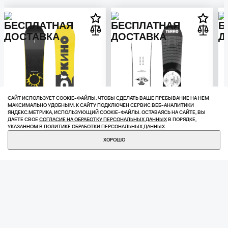
САЙТ ИСПОЛЬЗУЕТ COOKIE-ФАЙЛЫ, ЧТОБЫ СДЕЛАТЬ ВАШЕ ПРЕБЫВАНИЕ НА НЕМ
МАКСИМАЛЬНО УДОБНЫМ. К САЙТУ ПОДКЛЮЧЕН СЕРВИС ВЕБ-АНАЛИТИКИ
ЯНДЕКС.МЕТРИКА, ИСПОЛЬЗУЮЩИЙ СOOKIE-ФАЙЛЫ. ОСТАВАЯСЬ НА САЙТЕ, ВЫ
ДАЕТЕ СВОЕ
СОГЛАСИЕ НА ОБРАБОТКУ ПЕРСОНАЛЬНЫХ ДАННЫХ
В ПОРЯДКЕ,
УКАЗАННОМ В
ПОЛИТИКЕ ОБРАБОТКИ ПЕРСОНАЛЬНЫХ ДАННЫХ
.
КУПИТЬ
1 280 ₽
ХОРОШО
28 080 ₽
28 800 ₽
25/26 СНОУБОРД TERRO X
24/25 СНОУБОРД TERRO X
КИНО (COLLABORATION)
SURF COFFEE
(COLLABORATION)
СНОУБОРДЫ
СНОУБОРДЫ
В КОРЗИНУ
В КОРЗИНУ